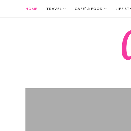
HOME
TRAVEL
CAFE’ & FOOD
LIFE ST