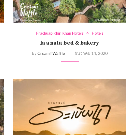
Prachuap Khiri Khan Hotels
Hotels
la a natu bed & bakery
by
Creamii Waffle
ธันวาคม 14, 2020