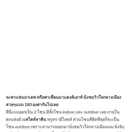
จะพาแฟนมาเดท หรือพาเพื่อนมาแฮงค์เอาท์ นั่งชมวิวใจกลางเมือง
สวยๆแบบ
180
องศากันไปเลย
ที่นี่แบ่งออกเป็น 2 โซน มีทั้งโซน indoor และ outdoor เลย ภายใน
ตกแต่งด้วย
สไตล์ลาติน
หรูหรามีไสตล์ ส่วนโซนที่ฮิตที่สุดก็จะเป็น
โซน outdoor เพราะสามารถออกมานั่งชมวิวใจกลางเมืองและนั่งจิบ