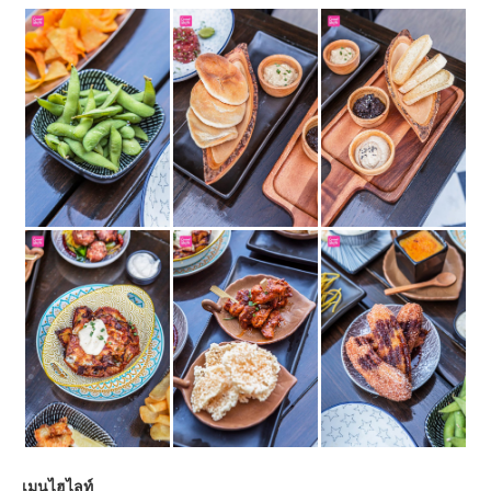
เมนูไฮไลท์