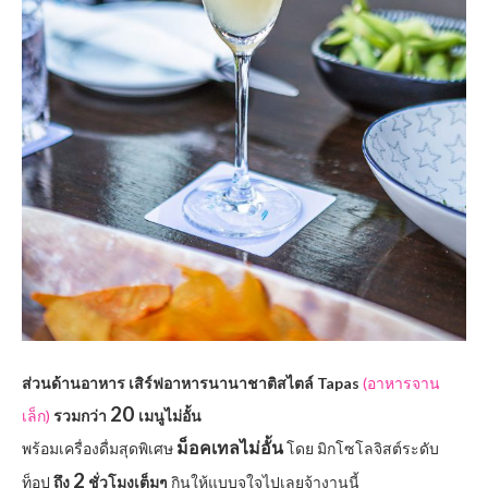
ส่วนด้านอาหาร เสิร์ฟอาหารนานาชาติสไตล์
Tapas
(อาหารจาน
20
เล็ก)
รวมกว่า
เมนูไม่อั้น
ม็อคเทลไม่อั้น
พร้อมเครื่องดื่มสุดพิเศษ
โดย มิกโซโลจิสต์ระดับ
2
ท็อป
ถึง
ชั่วโมงเต็มๆ
กินให้แบบจุใจไปเลยจ้างานนี้