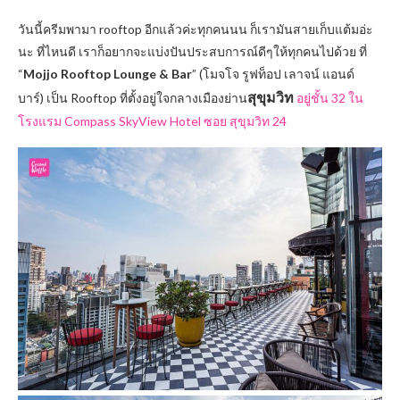
วันนี้ครีมพามา rooftop อีกแล้วค่ะทุกคนนน ก็เรามันสายเก็บแต้มอ่ะ
นะ ที่ไหนดี เราก็อยากจะแบ่งปันประสบการณ์ดีๆให้ทุกคนไปด้วย ที่
“
Mojjo Rooftop Lounge & Bar
” (โมจโจ รูฟท็อป เลาจน์ แอนด์
สุขุมวิท
บาร์) เป็น Rooftop ที่ตั้งอยู่ใจกลางเมืองย่าน
อยู่ชั้น 32 ใน
โรงแรม Compass SkyView Hotel ซอย สุขุมวิท 24