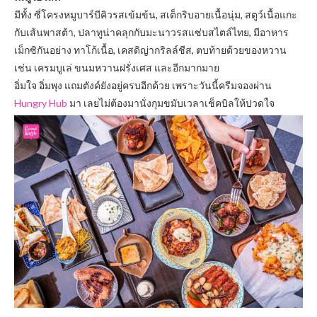
มีทั้ง ซี่โครงหมูบาร์บีคิวรสเข้มข้น, สเต็กริบอายเนื้อนุ่ม, สตูว์เนื้อแกะ
กับเส้นพาสต้า, ปลาทูน่าคลุกกับมะนาวรสแซ่บสไตล์ไทย, มีอาหาร
เม็กซิกันอย่าง ทาโก้เนื้อ, เคสดิญ่ากริลล์ชีส, ตบท้ายด้วยของหวาน
เช่น เครมบูเล่ ขนมหวานฝรั่งเศส และอีกมากมาย
อิ่มใจ อิ่มพุง แถมตังค์ยังอยู่ครบอีกด้วย เพราะวันนี้ครีมจองผ่าน
Hungry Hub
มา เลยไม่ต้องมานั่งกุมขมับเวลาเช็คบิลให้ปวดใจ