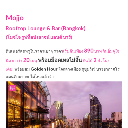
Mojjo
Rooftop Lounge & Bar (Bangkok)
(โมจโจ รูฟท็อป เลาจน์ แอนด์ บาร์)
890
ดินเนอร์สุดหรูในราคาเบาๆ ราคา
เริ่มต้นเพียง
บาท กินอิ่มจุใจ
20
พร้อมม็อคเทลไม่อั้น
2
มีมากกว่า
เมนู
กินได้
ชั่วโมง
Golden Hour
เต็ม!
พร้อมชม
ใจกลางเมือง(สุขุมวิท) บรรยากาศโร
แมนติกมากกกไม่ไหวแล้วจ้า