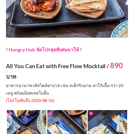
Hungry Hub จัดโปรสุดพิเศษมาให้
?
?
890
All You Can Eat with Free Flow Mocktail /
บาท
อาหารนานาชาติสไตล์ทาปาส เช่น สเต็กริบอาย, ทาโก้เนื้อ กว่า 20
เมนู พร้อมม็อคเทลไม่อั้น
(โปรโมชั่นถึง 2020-08-31)