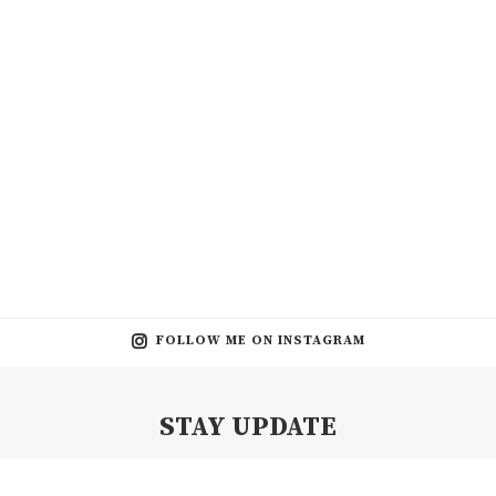
FOLLOW ME ON INSTAGRAM
STAY UPDATE
Subscribe my Newsletter for new blog posts, tips & new photos.
Let's stay updated!