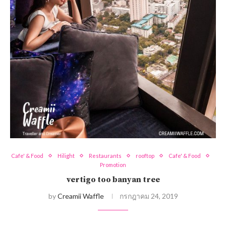
Cafe' & Food
Hilight
Restaurants
rooftop
Cafe' & Food
Promotion
vertigo too banyan tree
by
Creamii Waffle
กรกฎาคม 24, 2019