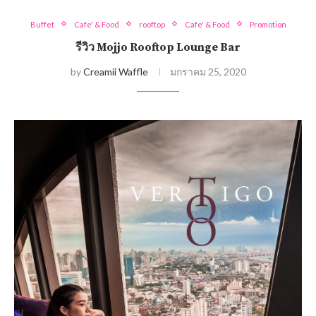
Buffet
Cafe' & Food
rooftop
Cafe' & Food
Promotion
รีวิว Mojjo Rooftop Lounge Bar
by
Creamii Waffle
มกราคม 25, 2020