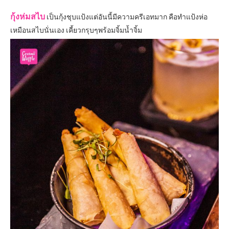
กุ้งห่มสไบ
เป็นกุ้งชุบแป้งแต่อันนี้มีความครีเอทมาก คือทำแป้งห่อ
เหมือนสไบนั่นเอง เคี้ยวกรุบๆพร้อมจิ้มน้ำจิ้ม