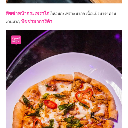
พิซซ่าหน้ากระเพราไก่
ก็หอมกะเพราะมากก เนื้อแป้งบางๆทาน
พิซซ่ามาการิต้า
ง่ายมาก,