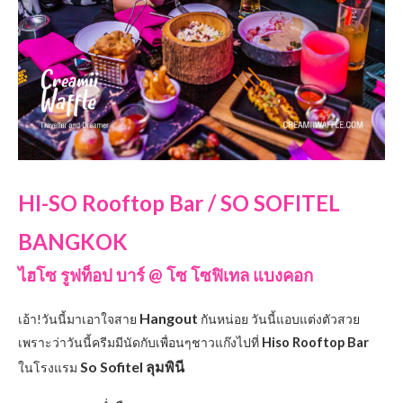
HI-SO Rooftop Bar / SO SOFITEL
BANGKOK
ไฮโซ รูฟท็อป บาร์ @ โซ โซฟิเทล แบงคอก
Hangout
เอ้า!วันนี้มาเอาใจสาย
กันหน่อย วันนี้แอบแต่งตัวสวย
เพราะว่าวันนี้ครีมมีนัดกับเพื่อนๆชาวแก๊งไปที่
Hiso Rooftop Bar
So Sofitel ลุมพินี
ในโรงแรม