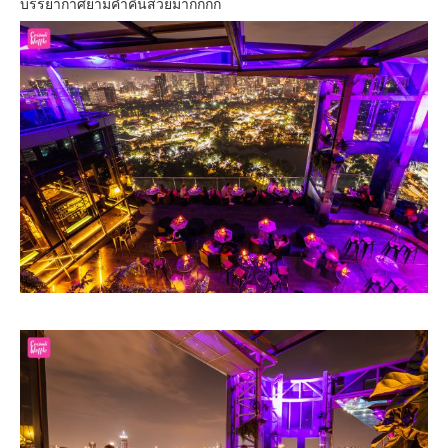
บรรยากาศยามค่ำคืนสวยมากกกก