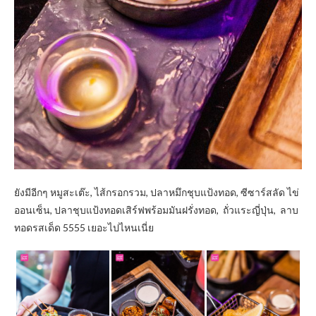
ยังมีอีกๆ หมูสะเต๊ะ, ไส้กรอกรวม, ปลาหมึกชุบแป้งทอด, ซีซาร์สลัด ไข่
ออนเซ็น, ปลาชุบแป้งทอดเสิร์ฟพร้อมมันฝรั่งทอด, ถั่วแระญี่ปุ่น, ลาบ
ทอดรสเด็ด 5555 เยอะไปไหนเนี่ย