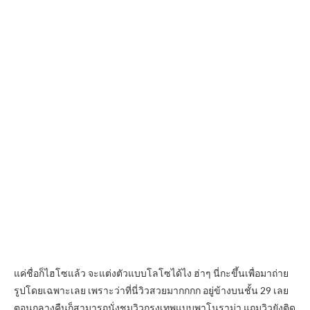
แค่ชื่อก็ไฮโซแล้ว จะแต่งตัวแบบโลโซได้ไง ฮ่าๆ นี่กะขึ้นเพื่อมาถ่าย
รูปโดยเฉพาะเลย เพราะว่าที่นี่วิวสวยมากกกก อยู่ข้างบนชั้น 29 เลย
ตอนกลางคืนก็สามารถนั่งชมวิวกรุงเทพแบบพาโนราม่า แถมวิวยังติด