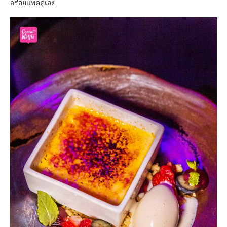
อร่อยแพคคู่เลย