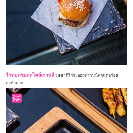
ไก่ทอดซอสสไตล์เกาหลี
รสชาติไก่จะออกหวานนิดๆแต่อร่อย
ลงตัวมาก