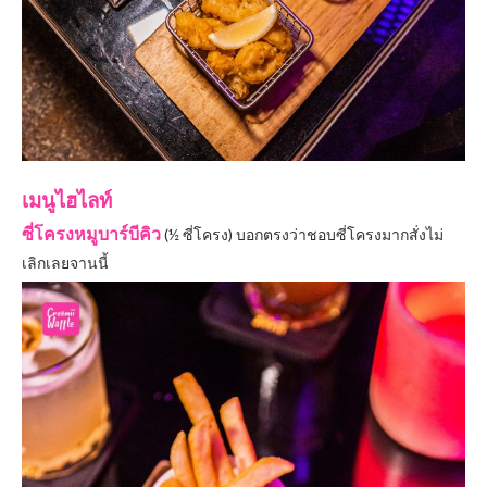
เมนูไฮไลท์
ซี่โครงหมูบาร์บีคิว
(½ ซี่โครง) บอกตรงว่าชอบซี่โครงมากสั่งไม่
เลิกเลยจานนี้