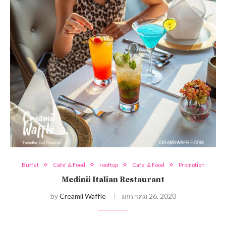
Buffet
Cafe' & Food
rooftop
Cafe' & Food
Promotion
Medinii Italian Restaurant
by
Creamii Waffle
มกราคม 26, 2020