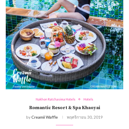
Nakhon Ratchasima Hotels
Hotels
Romantic Resort & Spa Khaoyai
by
Creamii Waffle
พฤศจิกายน 30, 2019