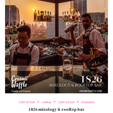
Cafe' & Food
rooftop
Cafe' & Food
Promotion
1826 mixology & rooftop bar