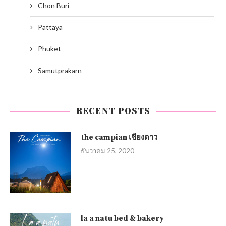
Chon Buri
Pattaya
Phuket
Samutprakarn
RECENT POSTS
the campian เชียงดาว
ธันวาคม 25, 2020
la a natu bed & bakery