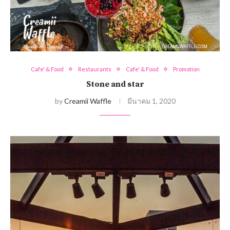
Cafe' & Food
Restaurants
Cafe' & Food
Promotion
Stone and star
by
Creamii Waffle
มีนาคม 1, 2020