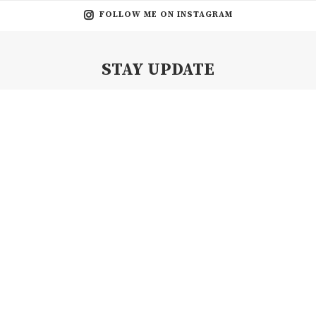
FOLLOW ME ON INSTAGRAM
STAY UPDATE
Subscribe my Newsletter for new blog posts, tips & new photos.
Let's stay updated!