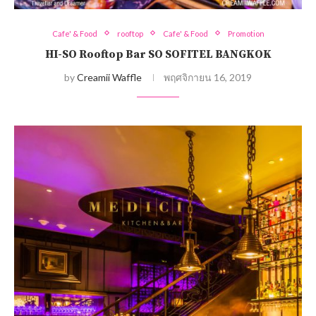
Cafe' & Food
rooftop
Cafe' & Food
Promotion
HI-SO Rooftop Bar SO SOFITEL BANGKOK
by
Creamii Waffle
พฤศจิกายน 16, 2019