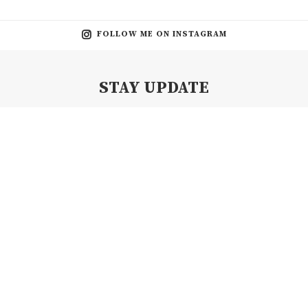
FOLLOW ME ON INSTAGRAM
STAY UPDATE
Subscribe my Newsletter for new blog posts, tips & new photos.
Let's stay updated!