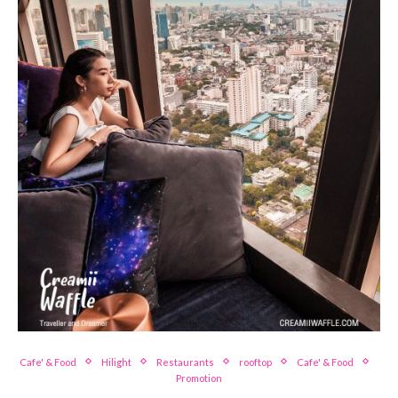
Cafe' & Food
Hilight
Restaurants
rooftop
Cafe' & Food
Promotion