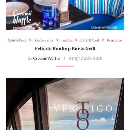
Cafe' & Food
Restaurants
rooftop
Cafe' & Food
Promotion
Felicita Rooftop Bar & Grill
by
Creamii Waffle
กรกฎาคม 27, 2019