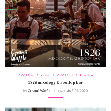
Cafe' & Food
rooftop
Cafe' & Food
Promotion
1826 mixology & rooftop bar
by
Creamii Waffle
กุมภาพันธ์ 29, 2020