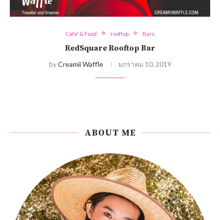
Cafe' & Food
rooftop
Bars
RedSquare Rooftop Bar
by
Creamii Waffle
มกราคม 10, 2019
ABOUT ME