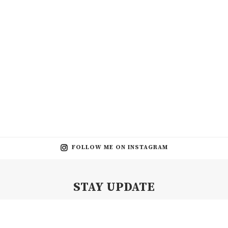
FOLLOW ME ON INSTAGRAM
STAY UPDATE
Subscribe my Newsletter for new blog posts, tips & new photos.
Let's stay updated!