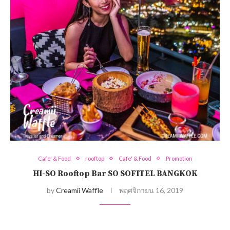
Cafe' & Food
rooftop
Cafe' & Food
Promotion
HI-SO Rooftop Bar SO SOFITEL BANGKOK
by
Creamii Waffle
พฤศจิกายน 16, 2019