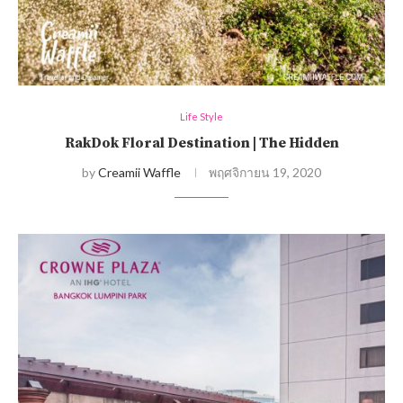
Life Style
RakDok Floral Destination | The Hidden
by
Creamii Waffle
พฤศจิกายน 19, 2020