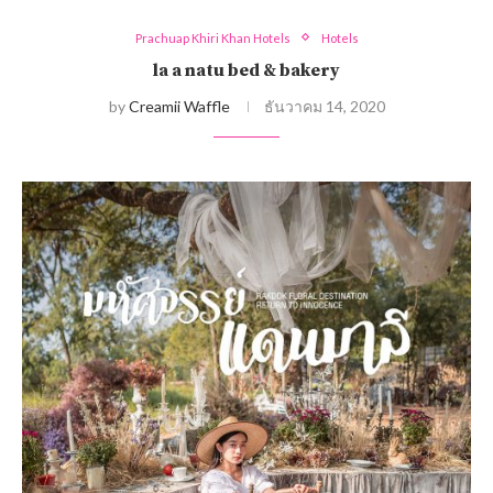
Prachuap Khiri Khan Hotels
Hotels
la a natu bed & bakery
by
Creamii Waffle
ธันวาคม 14, 2020