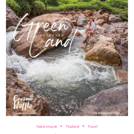
Nakornnayok
Thailand
Travel