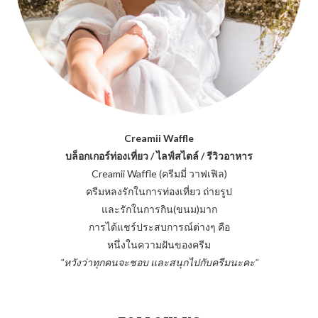
Creamii Waffle
บล็อกเกอร์ท่องเที่ยว / ไลฟ์สไตล์ / รีวิวอาหาร
Creamii Waffle (ครีมมี่ วาฟเฟิล)
ครีมหลงรักในการท่องเที่ยว ถ่ายรูป
และรักในการกิน(ขนม)มาก
การได้แชร์ประสบการณ์ต่างๆ คือ
หนึ่งในความฝันของครีม
"หวังว่าทุกคนจะชอบ และสนุกไปกับครีมนะคะ"