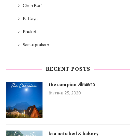
Chon Buri
Pattaya
Phuket
Samutprakarn
RECENT POSTS
the campian เชียงดาว
ธันวาคม 25, 2020
la a natu bed & bakery