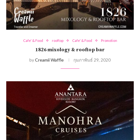
Cafe' & Food
rooftop
Cafe' & Food
Promotion
1826 mixology & rooftop bar
by
Creamii Waffle
กุมภาพันธ์ 29, 2020