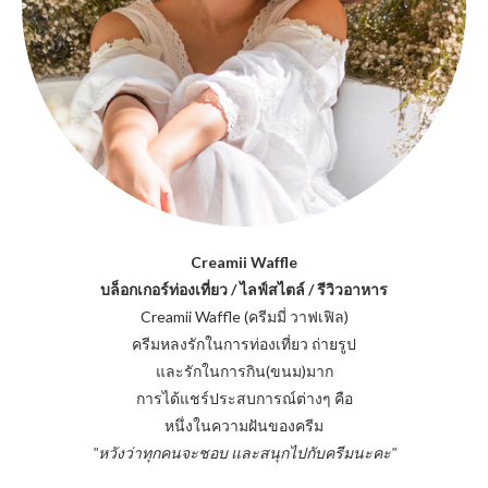
Creamii Waffle
บล็อกเกอร์ท่องเที่ยว / ไลฟ์สไตล์ / รีวิวอาหาร
Creamii Waffle (ครีมมี่ วาฟเฟิล)
ครีมหลงรักในการท่องเที่ยว ถ่ายรูป
และรักในการกิน(ขนม)มาก
การได้แชร์ประสบการณ์ต่างๆ คือ
หนึ่งในความฝันของครีม
"หวังว่าทุกคนจะชอบ และสนุกไปกับครีมนะคะ"