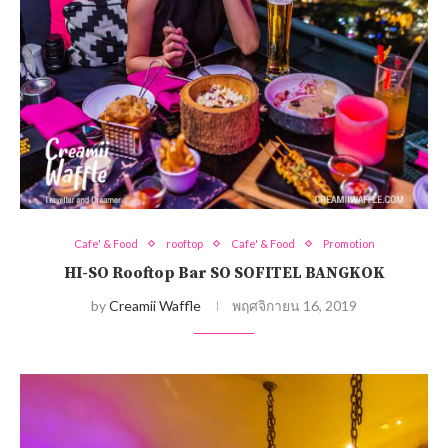
Cafe' & Food
rooftop
Cafe' & Food
Promotion
HI-SO Rooftop Bar SO SOFITEL BANGKOK
by
Creamii Waffle
พฤศจิกายน 16, 2019