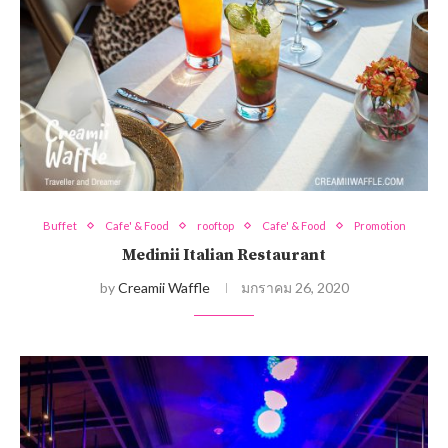
Buffet
Cafe' & Food
rooftop
Cafe' & Food
Promotion
Medinii Italian Restaurant
by
Creamii Waffle
มกราคม 26, 2020