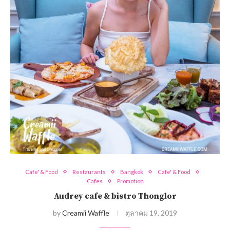
Cafe' & Food
Restaurants
Bangkok
Cafe' & Food
Cafes
Promotion
Audrey cafe & bistro Thonglor
by
Creamii Waffle
ตุลาคม 19, 2019