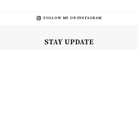
FOLLOW ME ON INSTAGRAM
STAY UPDATE
Subscribe my Newsletter for new blog posts, tips & new photos.
Let's stay updated!