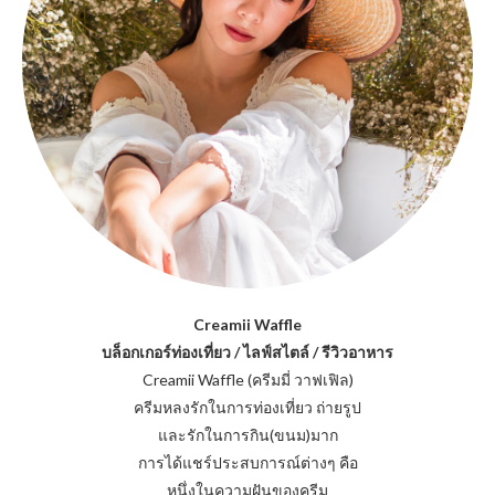
Creamii Waffle
บล็อกเกอร์ท่องเที่ยว / ไลฟ์สไตล์ / รีวิวอาหาร
Creamii Waffle (ครีมมี่ วาฟเฟิล)
ครีมหลงรักในการท่องเที่ยว ถ่ายรูป
และรักในการกิน(ขนม)มาก
การได้แชร์ประสบการณ์ต่างๆ คือ
หนึ่งในความฝันของครีม