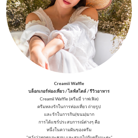
Creamii Waffle
บล็อกเกอร์ท่องเที่ยว / ไลฟ์สไตล์ / รีวิวอาหาร
Creamii Waffle (ครีมมี่ วาฟเฟิล)
ครีมหลงรักในการท่องเที่ยว ถ่ายรูป
และรักในการกิน(ขนม)มาก
การได้แชร์ประสบการณ์ต่างๆ คือ
หนึ่งในความฝันของครีม
"หวังว่าทุกคนจะชอบ และสนุกไปกับครีมนะคะ"