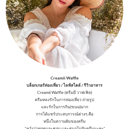
Creamii Waffle
บล็อกเกอร์ท่องเที่ยว / ไลฟ์สไตล์ / รีวิวอาหาร
Creamii Waffle (ครีมมี่ วาฟเฟิล)
ครีมหลงรักในการท่องเที่ยว ถ่ายรูป
และรักในการกิน(ขนม)มาก
การได้แชร์ประสบการณ์ต่างๆ คือ
หนึ่งในความฝันของครีม
"หวังว่าทุกคนจะชอบ และสนุกไปกับครีมนะคะ"