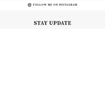
FOLLOW ME ON INSTAGRAM
STAY UPDATE
Subscribe my Newsletter for new blog posts, tips & new photos.
Let's stay updated!