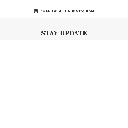
FOLLOW ME ON INSTAGRAM
STAY UPDATE
Subscribe my Newsletter for new blog posts, tips & new photos.
Let's stay updated!