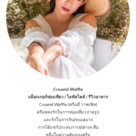
Creamii Waffle
บล็อกเกอร์ท่องเที่ยว / ไลฟ์สไตล์ / รีวิวอาหาร
Creamii Waffle (ครีมมี่ วาฟเฟิล)
ครีมหลงรักในการท่องเที่ยว ถ่ายรูป
และรักในการกิน(ขนม)มาก
การได้แชร์ประสบการณ์ต่างๆ คือ
หนึ่งในความฝันของครีม