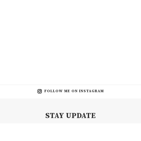
FOLLOW ME ON INSTAGRAM
STAY UPDATE
Subscribe my Newsletter for new blog posts, tips & new photos.
Let's stay updated!