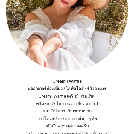
Creamii Waffle
บล็อกเกอร์ท่องเที่ยว / ไลฟ์สไตล์ / รีวิวอาหาร
Creamii Waffle (ครีมมี่ วาฟเฟิล)
ครีมหลงรักในการท่องเที่ยว ถ่ายรูป
และรักในการกิน(ขนม)มาก
การได้แชร์ประสบการณ์ต่างๆ คือ
หนึ่งในความฝันของครีม
"หวังว่าทุกคนจะชอบ และสนุกไปกับครีมนะคะ"