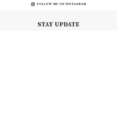
FOLLOW ME ON INSTAGRAM
STAY UPDATE
Subscribe my Newsletter for new blog posts, tips & new photos.
Let's stay updated!