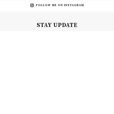
FOLLOW ME ON INSTAGRAM
STAY UPDATE
Subscribe my Newsletter for new blog posts, tips & new photos.
Let's stay updated!