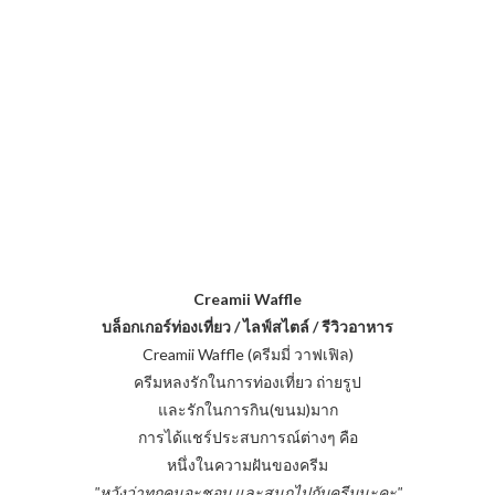
Creamii Waffle
บล็อกเกอร์ท่องเที่ยว / ไลฟ์สไตล์ / รีวิวอาหาร
Creamii Waffle (ครีมมี่ วาฟเฟิล)
ครีมหลงรักในการท่องเที่ยว ถ่ายรูป
และรักในการกิน(ขนม)มาก
การได้แชร์ประสบการณ์ต่างๆ คือ
หนึ่งในความฝันของครีม
"หวังว่าทุกคนจะชอบ และสนุกไปกับครีมนะคะ"