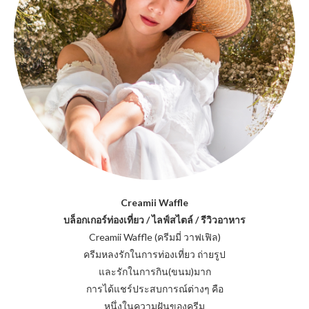
Creamii Waffle
บล็อกเกอร์ท่องเที่ยว / ไลฟ์สไตล์ / รีวิวอาหาร
Creamii Waffle (ครีมมี่ วาฟเฟิล)
ครีมหลงรักในการท่องเที่ยว ถ่ายรูป
และรักในการกิน(ขนม)มาก
การได้แชร์ประสบการณ์ต่างๆ คือ
หนึ่งในความฝันของครีม