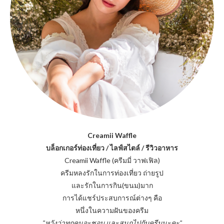
Creamii Waffle
บล็อกเกอร์ท่องเที่ยว / ไลฟ์สไตล์ / รีวิวอาหาร
Creamii Waffle (ครีมมี่ วาฟเฟิล)
ครีมหลงรักในการท่องเที่ยว ถ่ายรูป
และรักในการกิน(ขนม)มาก
การได้แชร์ประสบการณ์ต่างๆ คือ
หนึ่งในความฝันของครีม
"หวังว่าทุกคนจะชอบ และสนุกไปกับครีมนะคะ"