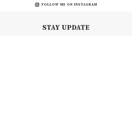
FOLLOW ME ON INSTAGRAM
STAY UPDATE
Subscribe my Newsletter for new blog posts, tips & new photos.
Let's stay updated!