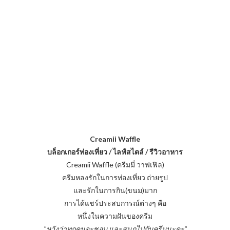
Creamii Waffle
บล็อกเกอร์ท่องเที่ยว / ไลฟ์สไตล์ / รีวิวอาหาร
Creamii Waffle (ครีมมี่ วาฟเฟิล)
ครีมหลงรักในการท่องเที่ยว ถ่ายรูป
และรักในการกิน(ขนม)มาก
การได้แชร์ประสบการณ์ต่างๆ คือ
หนึ่งในความฝันของครีม
"หวังว่าทุกคนจะชอบ และสนุกไปกับครีมนะคะ"