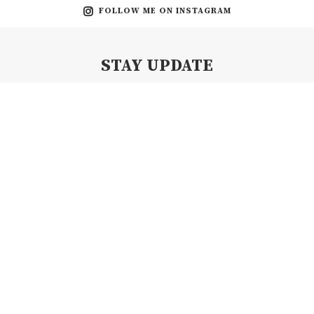
FOLLOW ME ON INSTAGRAM
STAY UPDATE
Subscribe my Newsletter for new blog posts, tips & new photos.
Let's stay updated!