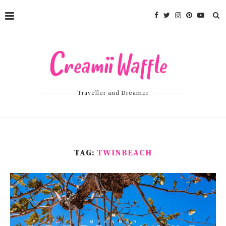
Traveller and Dreamer
TAG:
TWINBEACH