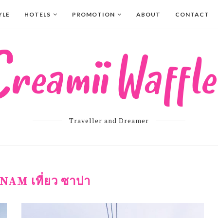
YLE
HOTELS
PROMOTION
ABOUT
CONTACT
Traveller and Dreamer
NAM เที่ยว ซาปา