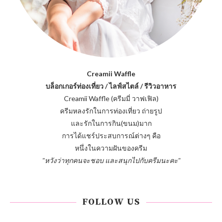
Creamii Waffle
บล็อกเกอร์ท่องเที่ยว / ไลฟ์สไตล์ / รีวิวอาหาร
Creamii Waffle (ครีมมี่ วาฟเฟิล)
ครีมหลงรักในการท่องเที่ยว ถ่ายรูป
และรักในการกิน(ขนม)มาก
การได้แชร์ประสบการณ์ต่างๆ คือ
หนึ่งในความฝันของครีม
"หวังว่าทุกคนจะชอบ และสนุกไปกับครีมนะคะ"
FOLLOW US