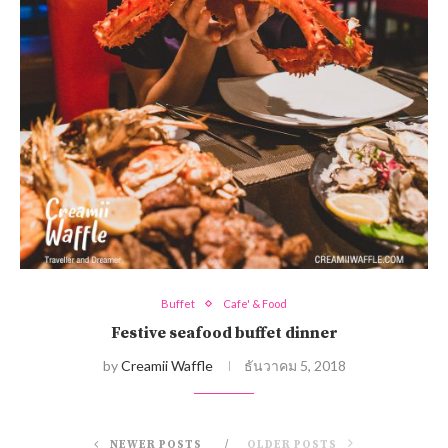
Buffet
Cafe' & Food
Festive seafood buffet dinner
by
Creamii Waffle
ธันวาคม 5, 2018
NEWER POSTS
OLDER POSTS