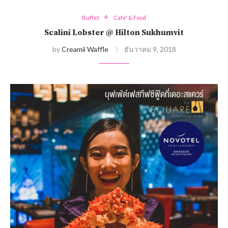
Buffet
Cafe' & Food
Scalini Lobster @ Hilton Sukhumvit
by
Creamii Waffle
ธันวาคม 9, 2018