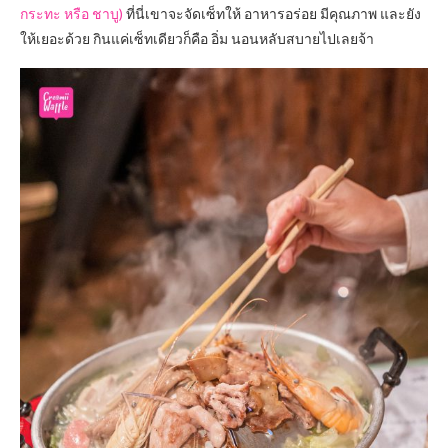
กระทะ หรือ ชาบู)
ที่นี่เขาจะจัดเซ็ทให้ อาหารอร่อย มีคุณภาพ และยัง
ให้เยอะด้วย กินแค่เซ็ทเดียวก็คือ อิ่ม นอนหลับสบายไปเลยจ้า