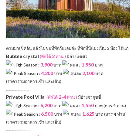
ตามมาเช็คอิน แล้วไปชมที่พักกันเลยค่ะ ที่พักที่นี่แบ่งเป็น 5 ห้อง ได้แก่
Bubble crystal
2
(พักได้
ท่าน )
มีอ่างแช่ตัว
3,900
1,950
High Season :
บาท
คนละ
บาท
4,200
2,100
Peak Season :
บาท
คนละ
บาท
(ราคารวมอาหารเช้า และเย็น)
…………………….
Private Pool Villa
2-4
(พักได้
ท่าน )
มีอ่างจากุชชี่
6,200
1,550
High Season :
บาท
คนละ
บาท (หาร 4 ท่าน)
6,500
1,625
Peak Season :
บาท
คนละ
บาท (หาร 4 ท่าน)
(ราคารวมอาหารเช้า และเย็น)
…………………….