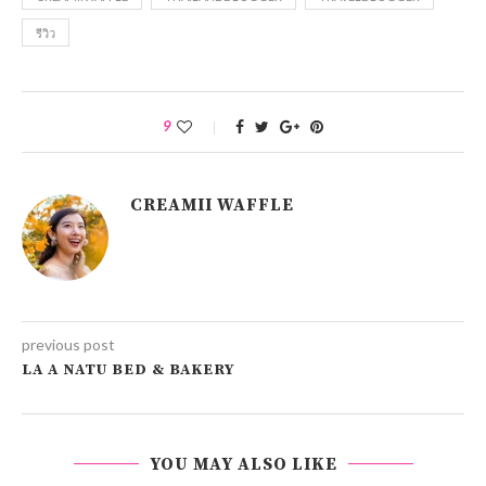
รีวิว
9
CREAMII WAFFLE
previous post
LA A NATU BED & BAKERY
YOU MAY ALSO LIKE