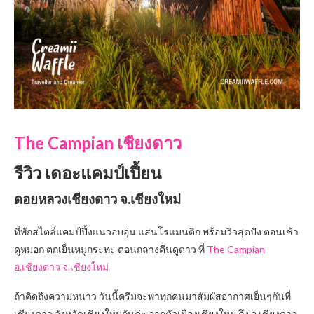
The Campian เชียงดาว
รีวิว เดอะแคมป์เปี้ยน
ดอยหลวงเชียงดาว จ.เชียงใหม่
ที่พักสไตล์แคมป์ปิ้งแนวอบอุ่น แสนโรแมนติก พร้อมวิวสุดปัง
ตอนเช้า
ดูหมอก ตกเย็นหมูกระทะ ตอนกลางคืนดูดาว
ที่
The Campian
อ.เชียงดาว จ.เชียงใหม่
ถ้าคิดถึงความหนาว วันนี้ครีมจะพาทุกคนมาสัมผัสอากาศเย็นๆกันที่
เชียงดาว จังหวัดเชียงใหม่กันค่ะ จากตัวเมืองเชียงใหม่ ถึง อ.เชียงดาว