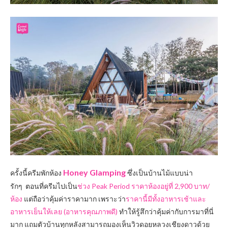
Honey Glamping
ครั้งนี้ครีมพักห้อง
ซึ่งเป็นบ้านไม้แบบน่า
รักๆ ตอนที่ครีมไปเป็น
ช่วง Peak Period ราคาห้องอยู่ที่ 2,900 บาท/
ห้อง
แต่ถือว่าคุ้มค่าราคามาก เพราะว่า
ราคานี้มีทั้งอาหารเช้าและ
อาหารเย็นให้เลย (อาหารคุณภาพดี)
ทำให้รู้สึกว่าคุ้มค่ากับการมาที่นี่
มาก แถมตัวบ้านทุกหลังสามารถมองเห็นวิวดอยหลวงเชียงดาวด้วย