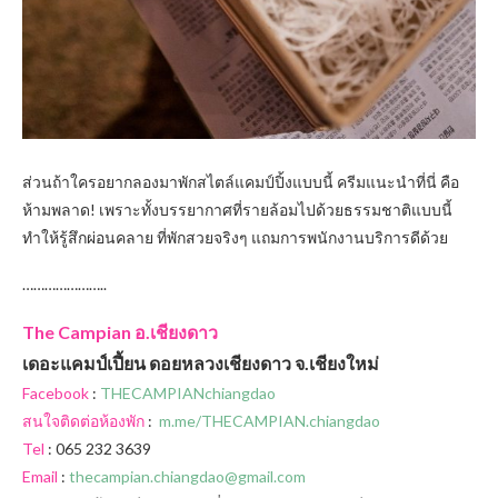
ส่วนถ้าใครอยากลองมาพักสไตล์แคมป์ปิ้งแบบนี้ ครีมแนะนำที่นี่ คือ
ห้ามพลาด! เพราะทั้งบรรยากาศที่รายล้อมไปด้วยธรรมชาติแบบนี้
ทำให้รู้สึกผ่อนคลาย ที่พักสวยจริงๆ แถมการพนักงานบริการดีด้วย
…………………..
The Campian อ.เชียงดาว
เดอะแคมป์เปี้ยน ดอยหลวงเชียงดาว จ.เชียงใหม่
Facebook
:
THECAMPIANchiangdao
สนใจติดต่อห้องพัก
:
m.me/THECAMPIAN.chiangdao
Tel
: 065 232 3639
Email
:
thecampian.chiangdao@gmail.com