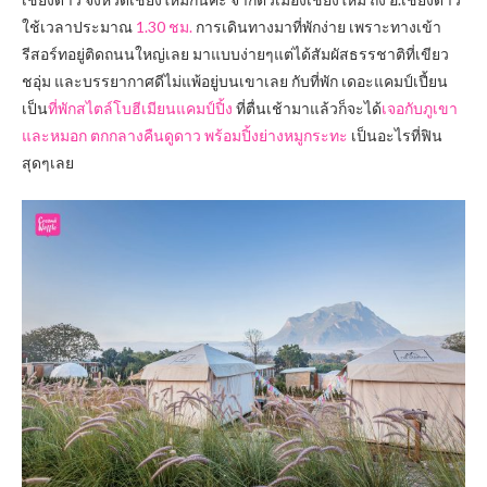
ใช้เวลาประมาณ
1.30 ชม.
การเดินทางมาที่พักง่าย เพราะทางเข้า
รีสอร์ทอยู่ติดถนนใหญ่เลย มาแบบง่ายๆแต่ได้สัมผัสธรรชาติที่เขียว
ชอุ่ม และบรรยากาศดีไม่แพ้อยู่บนเขาเลย กับที่พัก เดอะแคมป์เปี้ยน
เป็น
ที่พักสไตล์โบฮีเมียนแคมป์ปิ้ง
ที่ตื่นเช้ามาแล้วก็จะได้
เจอกับภูเขา
และหมอก ตกกลางคืนดูดาว พร้อมปิ้งย่างหมูกระทะ
เป็นอะไรที่ฟิน
สุดๆเลย