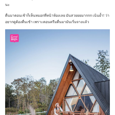
นะ
ตื่นมาตอนเช้าก็เห็นหมอกที่หน้าห้องเลย มันสวยยยมากกก เน้นย้ำ! ว่า
อยากดูต้องตื่นเช้า เพราะตอนครีมตื่นมามันเริ่มจางแล้ว