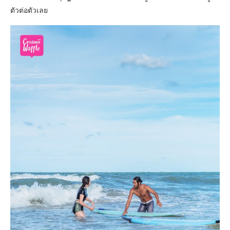
ตัวต่อตัว
เลย