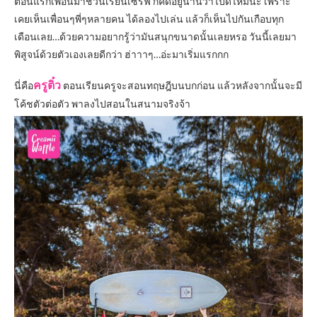
ตอนแรกเพื่อนมาชวนเรียนเซิร์ฟ ก็คิดอยู่นานว่าไปดีไหมนะ เพราะ
เคยเห็นเพื่อนๆพี่ๆหลายคน ได้ลองไปเล่น แล้วก็เห็นไปกันเกือบทุก
เดือนเลย…ด้วยความอยากรู้ว่ามันสนุกขนาดนั้นเลยหรอ วันนี้เลยมา
พิสูจน์ด้วยตัวเองเลยดีกว่า ฮ่าาาๆ…อ่ะมาเริ่มแรกกก
ครูติ๋ว
นี่คือ
ตอนเรียนครูจะสอนทฤษฎีบนบกก่อน แล้วหลังจากนั้นจะมี
โค้ชตัว
ต่อตัว พาลงไปสอนในสนามจริงจ้า