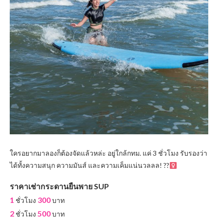
ใครอยากมาลองก็ต้องจัดแล้วห
ล่ะ อยู่ใกล้กทม. แค่ 3 ชั่วโมง รับรองว่า
ได้ทั้งความสนุก ความมันส์ และความเค็มแน่นวลลล!
?
?‍
ราคาเช่ากระดานยืนพาย SUP
1
300
ชั่วโมง
บาท
2
500
ชั่วโมง
บาท