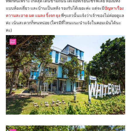
ที่พักที่นี่เพราะใกล้สุด เดินข้ามถนนได้เจอที่เรียนเซิร์ฟเลย ห้องมีทั้ง
แบบห้องเดี่ยว และบ้านเป็นหลัง รองรับได้เยอะค่ะ แต่จะมี
ปัญหาเรื่อง
ความสะอาด มด แมลง จิ้งจก ยุง
พี่ๆแถวนั้นแจ้งว่าเจ้าของไม่ค่อยดูแล
ค่ะ เน้นสะดวกก็ทนหน่อย (ใครมีที่ไหนแนะนำแจ้งในคอมเม้นได้นะ
คะ)