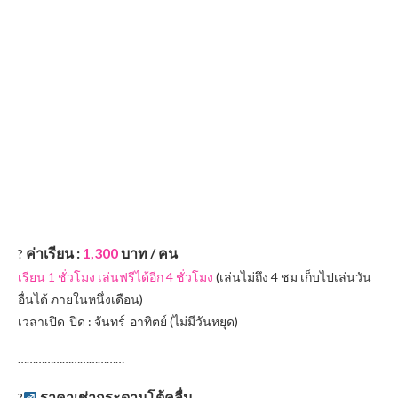
ค่าเรียน :
1,300
บาท / คน
?
เรียน 1 ชั่วโมง เล่นฟรีได้อีก 4 ชั่วโมง
(เล่นไม่ถึง 4 ชม เก็บไปเล่นวัน
อื่นได้ ภายในหนึ่งเดือน)
เวลาเปิด-ปิด : จันทร์-อาทิตย์ (ไม่มีวันหยุด)
………………………………
ราคาเช่ากระดานโต้คลื่น
?‍