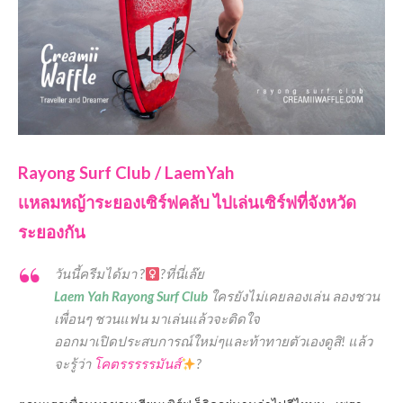
Rayong Surf Club / LaemYah
เเหลมหญ้าระยองเซิร์ฟคลับ ไปเล่นเซิร์ฟที่จังหวัด
ระยองกัน
วันนี้ครีมได้มา ?‍
?ที่นี่เล๊ย
Laem Yah Rayong Surf Club
​ ใครยังไม่เคยลองเล่น ลองชวน
เพื่อนๆ ชวนแฟน มาเล่นแล้วจะติดใจ
ออกมาเปิดประสบการณ์ใหม่ๆและท้าทายตัวเองดูสิ! แล้ว
จะรู้ว่า
โคตรรรรรมันส์
?