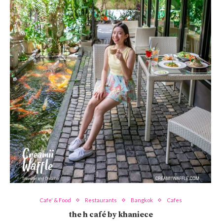
Cafe' & Food
Restaurants
Bangkok
Cafes
the h café by khaniece