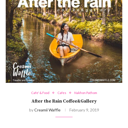
Cafe' & Food
Cafes
Nakhon Pathom
After the Rain Coffee&Gallery
by
Creamii Waffle
February 9, 2019