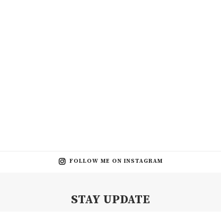
FOLLOW ME ON INSTAGRAM
STAY UPDATE
Subscribe my Newsletter for new blog posts, tips & new photos.