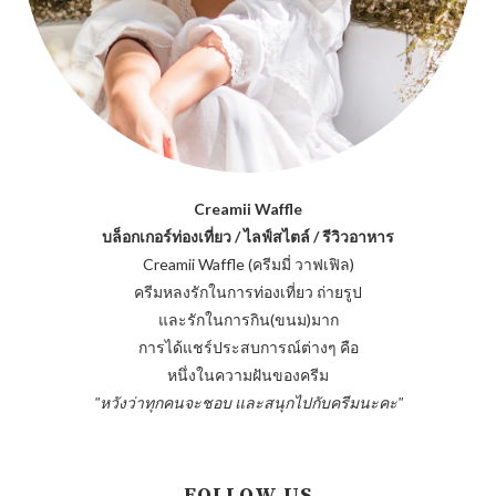
Creamii Waffle
บล็อกเกอร์ท่องเที่ยว / ไลฟ์สไตล์ / รีวิวอาหาร
Creamii Waffle (ครีมมี่ วาฟเฟิล)
ครีมหลงรักในการท่องเที่ยว ถ่ายรูป
และรักในการกิน(ขนม)มาก
การได้แชร์ประสบการณ์ต่างๆ คือ
หนึ่งในความฝันของครีม
"หวังว่าทุกคนจะชอบ และสนุกไปกับครีมนะคะ"
FOLLOW US