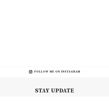
FOLLOW ME ON INSTAGRAM
STAY UPDATE
Subscribe my Newsletter for new blog posts, tips & new photos.
Let's stay updated!