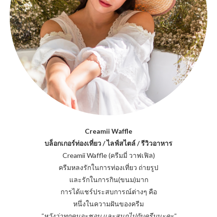
Creamii Waffle
บล็อกเกอร์ท่องเที่ยว / ไลฟ์สไตล์ / รีวิวอาหาร
Creamii Waffle (ครีมมี่ วาฟเฟิล)
ครีมหลงรักในการท่องเที่ยว ถ่ายรูป
และรักในการกิน(ขนม)มาก
การได้แชร์ประสบการณ์ต่างๆ คือ
หนึ่งในความฝันของครีม
"หวังว่าทุกคนจะชอบ และสนุกไปกับครีมนะคะ"