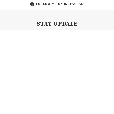
FOLLOW ME ON INSTAGRAM
STAY UPDATE
Subscribe my Newsletter for new blog posts, tips & new photos.
Let's stay updated!