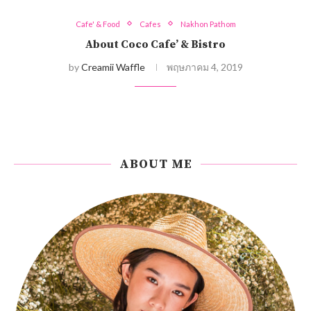
Cafe' & Food
Cafes
Nakhon Pathom
About Coco Cafe’ & Bistro
by
Creamii Waffle
พฤษภาคม 4, 2019
ABOUT ME