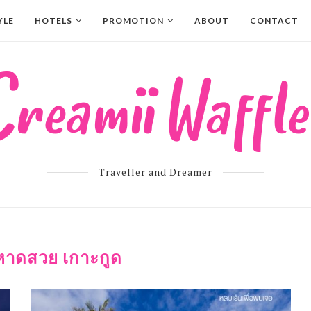
YLE
HOTELS
PROMOTION
ABOUT
CONTACT
Traveller and Dreamer
าดสวย เกาะกูด