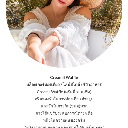
Creamii Waffle
บล็อกเกอร์ท่องเที่ยว / ไลฟ์สไตล์ / รีวิวอาหาร
Creamii Waffle (ครีมมี่ วาฟเฟิล)
ครีมหลงรักในการท่องเที่ยว ถ่ายรูป
และรักในการกิน(ขนม)มาก
การได้แชร์ประสบการณ์ต่างๆ คือ
หนึ่งในความฝันของครีม
"หวังว่าทุกคนจะชอบ และสนุกไปกับครีมนะคะ"