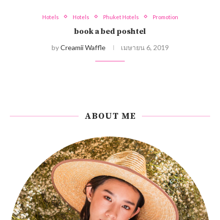
Hotels
Hotels
Phuket Hotels
Promotion
book a bed poshtel
by
Creamii Waffle
เมษายน 6, 2019
ABOUT ME