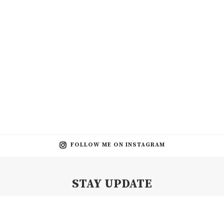
FOLLOW ME ON INSTAGRAM
STAY UPDATE
Subscribe my Newsletter for new blog posts, tips & new photos.
Let's stay updated!