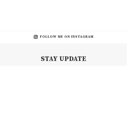
FOLLOW ME ON INSTAGRAM
STAY UPDATE
Subscribe my Newsletter for new blog posts, tips & new photos.
Let's stay updated!