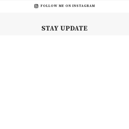
FOLLOW ME ON INSTAGRAM
STAY UPDATE
Subscribe my Newsletter for new blog posts, tips & new photos.
Let's stay updated!