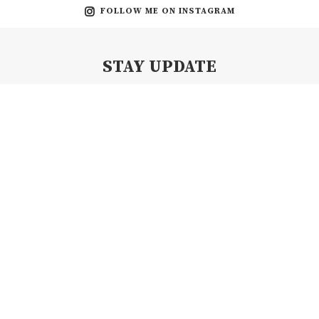
FOLLOW ME ON INSTAGRAM
STAY UPDATE
Subscribe my Newsletter for new blog posts, tips & new photos.
Let's stay updated!