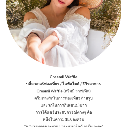
Creamii Waffle
บล็อกเกอร์ท่องเที่ยว / ไลฟ์สไตล์ / รีวิวอาหาร
Creamii Waffle (ครีมมี่ วาฟเฟิล)
ครีมหลงรักในการท่องเที่ยว ถ่ายรูป
และรักในการกิน(ขนม)มาก
การได้แชร์ประสบการณ์ต่างๆ คือ
หนึ่งในความฝันของครีม
"หวังว่าทุกคนจะชอบ และสนุกไปกับครีมนะคะ"