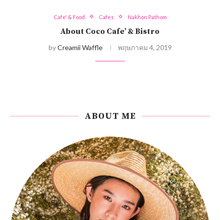
Cafe' & Food
Cafes
Nakhon Pathom
About Coco Cafe’ & Bistro
by
Creamii Waffle
พฤษภาคม 4, 2019
ABOUT ME