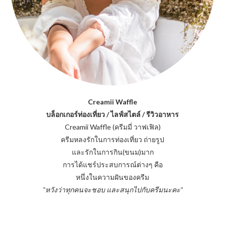
Creamii Waffle
บล็อกเกอร์ท่องเที่ยว / ไลฟ์สไตล์ / รีวิวอาหาร
Creamii Waffle (ครีมมี่ วาฟเฟิล)
ครีมหลงรักในการท่องเที่ยว ถ่ายรูป
และรักในการกิน(ขนม)มาก
การได้แชร์ประสบการณ์ต่างๆ คือ
หนึ่งในความฝันของครีม
"หวังว่าทุกคนจะชอบ และสนุกไปกับครีมนะคะ"