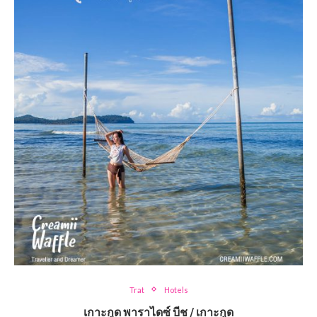
Trat
Hotels
เกาะกูด พาราไดซ์ บีช / เกาะกูด