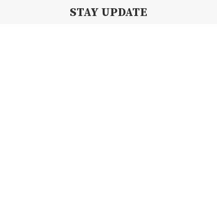
STAY UPDATE
Subscribe my Newsletter for new blog posts, tips & new photos.
Let's stay updated!
Copyright 2019 By Creamii Waffle | All Right Reserved.
BACK TO TOP