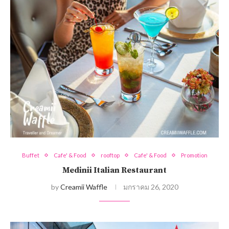
Buffet
Cafe' & Food
rooftop
Cafe' & Food
Promotion
Medinii Italian Restaurant
by
Creamii Waffle
มกราคม 26, 2020