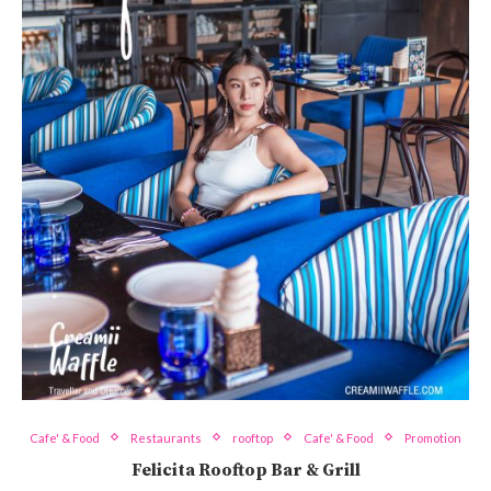
Cafe' & Food
Restaurants
rooftop
Cafe' & Food
Promotion
Felicita Rooftop Bar & Grill