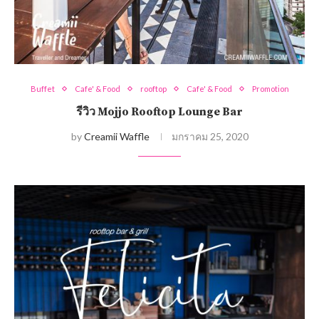
Buffet
Cafe' & Food
rooftop
Cafe' & Food
Promotion
รีวิว Mojjo Rooftop Lounge Bar
by
Creamii Waffle
มกราคม 25, 2020