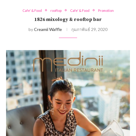
Cafe' & Food
rooftop
Cafe' & Food
Promotion
1826 mixology & rooftop bar
by
Creamii Waffle
กุมภาพันธ์ 29, 2020