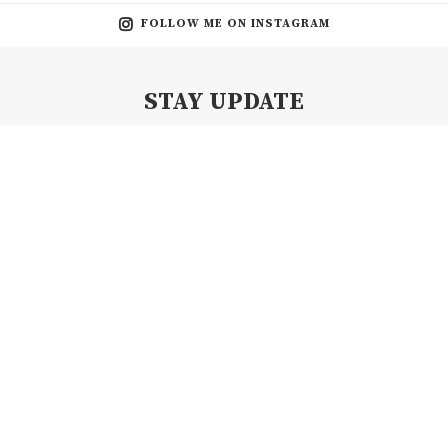
FOLLOW ME ON INSTAGRAM
STAY UPDATE
Subscribe my Newsletter for new blog posts, tips & new photos.
Let's stay updated!