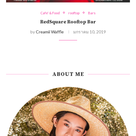
Cafe' & Food
rooftop
Bars
RedSquare Rooftop Bar
by
Creamii Waffle
มกราคม 10, 2019
ABOUT ME