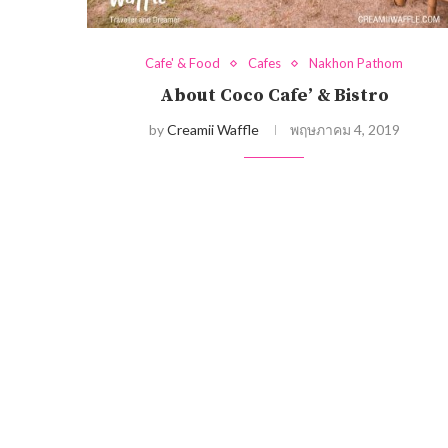
Cafe' & Food
Cafes
Nakhon Pathom
About Coco Cafe’ & Bistro
by
Creamii Waffle
พฤษภาคม 4, 2019