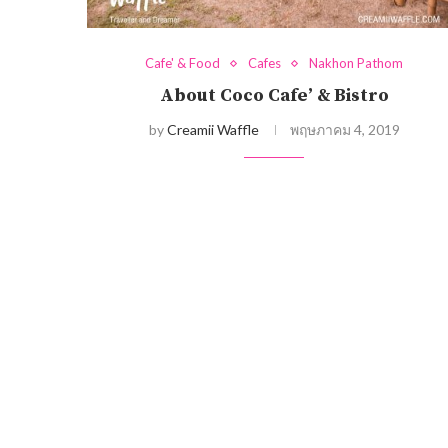
Cafe' & Food
Cafes
Nakhon Pathom
About Coco Cafe’ & Bistro
by
Creamii Waffle
พฤษภาคม 4, 2019