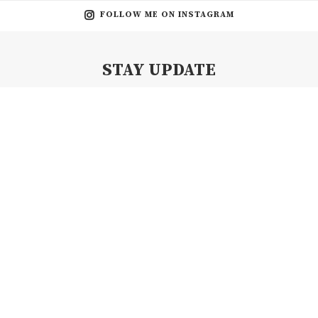
FOLLOW ME ON INSTAGRAM
STAY UPDATE
Subscribe my Newsletter for new blog posts, tips & new photos.
Let's stay updated!