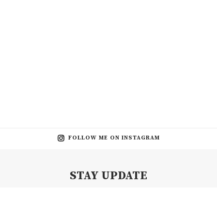
FOLLOW ME ON INSTAGRAM
STAY UPDATE
Subscribe my Newsletter for new blog posts, tips & new photos.
Let's stay updated!