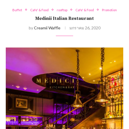
Buffet
Cafe' & Food
rooftop
Cafe' & Food
Promotion
Medinii Italian Restaurant
by
Creamii Waffle
มกราคม 26, 2020