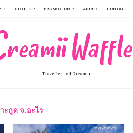
YLE
HOTELS
PROMOTION
ABOUT
CONTACT
Traveller and Dreamer
าะกูด จ.อะไร