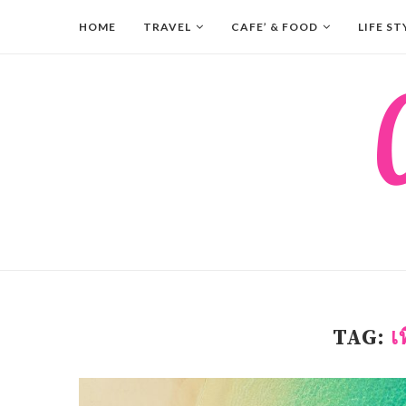
HOME
TRAVEL
CAFE’ & FOOD
LIFE ST
TAG:
เ