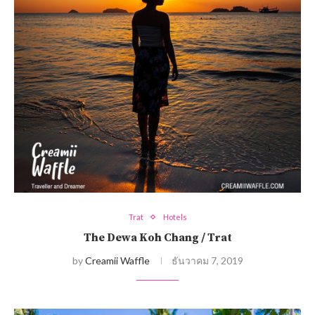
Trat
Hotels
The Dewa Koh Chang / Trat
by
Creamii Waffle
ธันวาคม 7, 2019