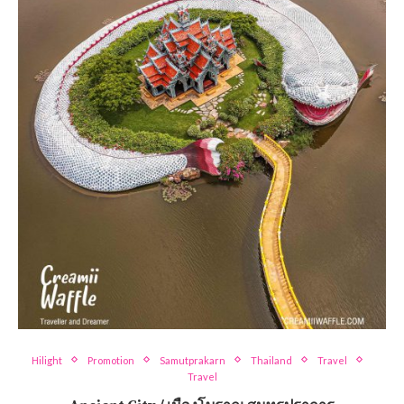
Hilight
Promotion
Samutprakarn
Thailand
Travel
Travel