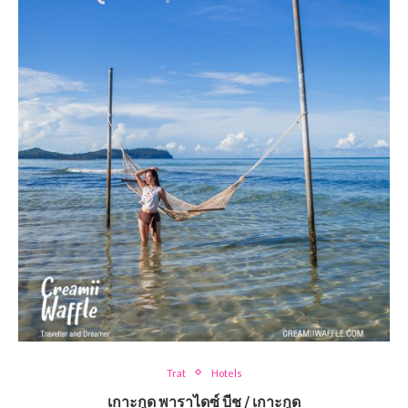
Trat
Hotels
เกาะกูด พาราไดซ์ บีช / เกาะกูด