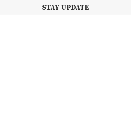
STAY UPDATE
Subscribe my Newsletter for new blog posts, tips & new photos.
Let's stay updated!
Copyright 2019 By Creamii Waffle | All Right Reserved.
BACK TO TOP