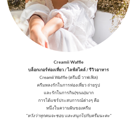
Creamii Waffle
บล็อกเกอร์ท่องเที่ยว / ไลฟ์สไตล์ / รีวิวอาหาร
Creamii Waffle (ครีมมี่ วาฟเฟิล)
ครีมหลงรักในการท่องเที่ยว ถ่ายรูป
และรักในการกิน(ขนม)มาก
การได้แชร์ประสบการณ์ต่างๆ คือ
หนึ่งในความฝันของครีม
"หวังว่าทุกคนจะชอบ และสนุกไปกับครีมนะคะ"