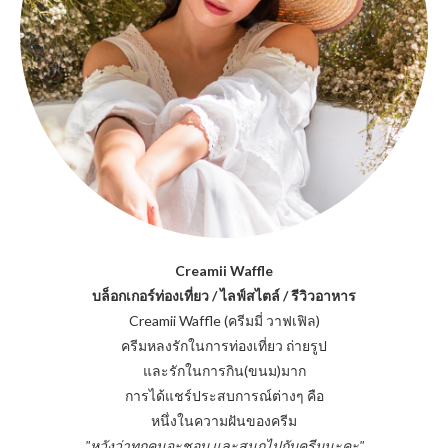
Creamii Waffle
บล็อกเกอร์ท่องเที่ยว / ไลฟ์สไตล์ / รีวิวอาหาร
Creamii Waffle (ครีมมี่ วาฟเฟิล)
ครีมหลงรักในการท่องเที่ยว ถ่ายรูป
และรักในการกิน(ขนม)มาก
การได้แชร์ประสบการณ์ต่างๆ คือ
หนึ่งในความฝันของครีม
"หวังว่าทุกคนจะชอบ และสนุกไปกับครีมนะคะ"