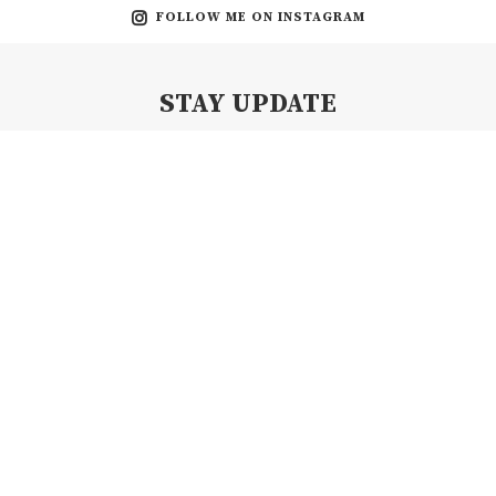
FOLLOW ME ON INSTAGRAM
STAY UPDATE
Subscribe my Newsletter for new blog posts, tips & new photos.
Let's stay updated!