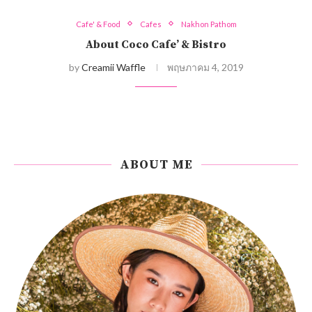
Cafe' & Food
Cafes
Nakhon Pathom
About Coco Cafe’ & Bistro
by
Creamii Waffle
พฤษภาคม 4, 2019
ABOUT ME