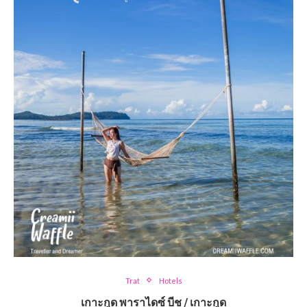
Trat
Hotels
เกาะกูด พาราไดซ์ บีช / เกาะกูด