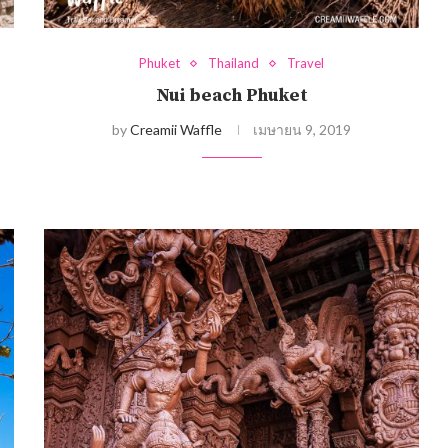
Phuket
Thailand
Travel
Nui beach Phuket
by
Creamii Waffle
เมษายน 9, 2019