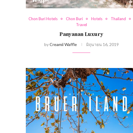
Chon Buri Hotels
Chon Buri
Hotels
Thailand
Travel
Panyanan Luxury
by
Creamii Waffle
มิถุนายน 16, 2019