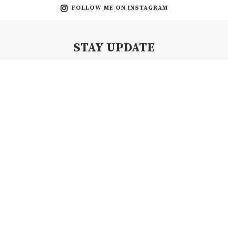
FOLLOW ME ON INSTAGRAM
STAY UPDATE
Subscribe my Newsletter for new blog posts, tips & new photos.
Let's stay updated!