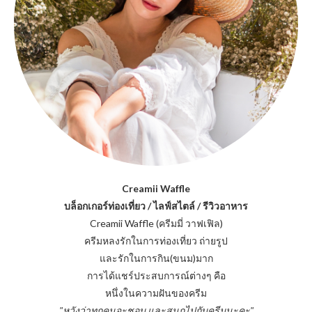
Creamii Waffle
บล็อกเกอร์ท่องเที่ยว / ไลฟ์สไตล์ / รีวิวอาหาร
Creamii Waffle (ครีมมี่ วาฟเฟิล)
ครีมหลงรักในการท่องเที่ยว ถ่ายรูป
และรักในการกิน(ขนม)มาก
การได้แชร์ประสบการณ์ต่างๆ คือ
หนึ่งในความฝันของครีม
"หวังว่าทุกคนจะชอบ และสนุกไปกับครีมนะคะ"