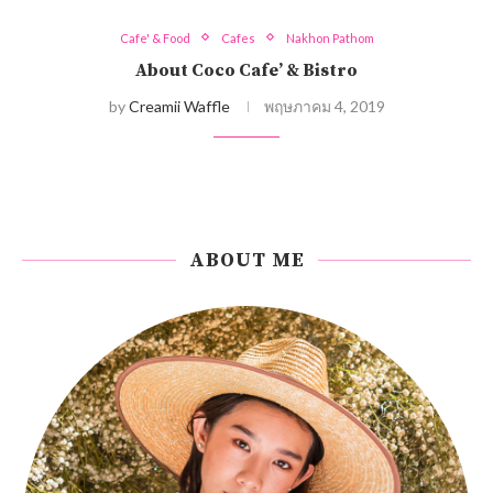
Cafe' & Food
Cafes
Nakhon Pathom
About Coco Cafe’ & Bistro
by
Creamii Waffle
พฤษภาคม 4, 2019
ABOUT ME